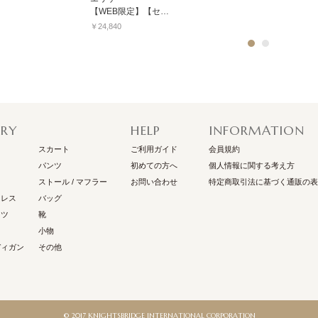
【WEB限定】【セットアップ対応商品】ブライトベロアフラワーモチーフプルオーバー
￥24,840
1
2
RY
HELP
INFORMATION
スカート
ご利用ガイド
会員規約
パンツ
初めての方へ
個人情報に関する考え方
ストール / マフラー
お問い合わせ
特定商取引法に基づく通販の表
ドレス
バッグ
ャツ
靴
小物
ディガン
その他
© 2017 KNIGHTSBRIDGE INTERNATIONAL CORPORATION