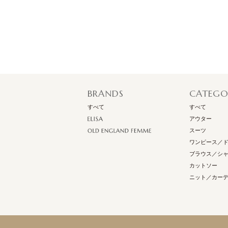
スーペリアルウール天竺タートルプルオーバー
￥27,000
BRANDS
CATEGO
すべて
すべて
アウター
スーツ
ワンピース／
ブラウス／シ
カットソー
ニット／カー