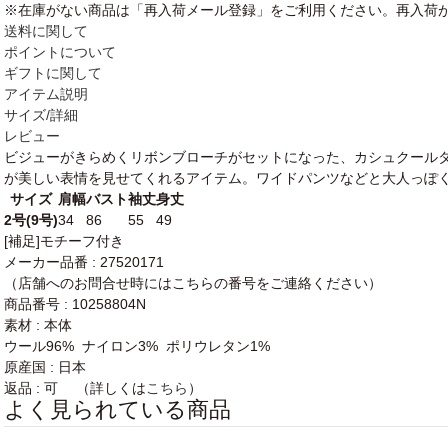
※在庫がない商品は「再入荷メール登録」をご利用ください。再入荷
送料に関して
ポイントについて
ギフトに関して
アイテム説明
サイズ/詳細
レビュー
ビジューがきらめくリボンブローチがセットになった、カシュクール
が美しい表情を見せてくれるアイテム。ワイドパンツなどと大人っぽ
サイズ
肩幅
バスト
袖丈
身丈
2号(9号)
34
86
55
49
[補足]モチーフ付き
メーカー品番 : 27520171
（店舗へのお問合せ時にはこちらの番号をご連絡ください）
商品番号 : 10258804N
素材 : 本体
ウール96% ナイロン3% ポリウレタン1%
原産国 : 日本
返品 : 可 （詳しくは
こちら
）
よく見られている商品