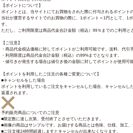
【ポイントについて】
ポイントとは、当サイトにてお買物をされた際に付与されるポイント
当社が運営するサイトでのお買物の際に、1ポイント＝1円として、1
す。
ただし、ご利用限度は商品代金合計金額（税込）99％までのご利用と
【ご注意】
・商品代金税込価格に対してポイントがご利用可能です。送料、代引
・利用限度は商品代金合計金額（税込）の99%までとなります。
・値引きが発生する場合は値引き後の金額に対してポイントが使用可
【ポイントを利用したご注文の各種ご変更について】
■キャンセルをした場合
ポイントを利用しているご注文をキャンセルした場合、キャンセルし
返還されます。
予約販売商品についてのご注意
■限定数に達し次第、受付終了とさせていただきます。
■画像の商品はサンプルです。お届けする商品とは色味、仕様、加工
■ご注文後24時間経過しますとキャンセルが出来なくなります。