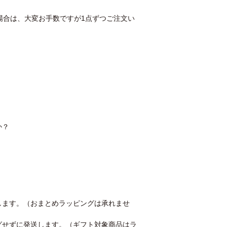
場合は、大変お手数ですが1点ずつご注文い
か？
します。（おまとめラッピングは承れませ
グせずに発送します。（ギフト対象商品はラ