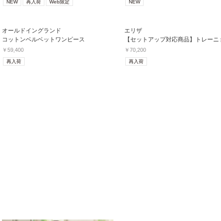
NEW
再入荷
Web限定
NEW
オールドイングランド
エリザ
コットンベルベットワンピース
￥59,400
￥70,200
再入荷
再入荷