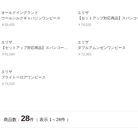
オールドイングランド
エリザ
ウールシルクギャバジンワンピース
￥59,400
￥74,520
エリザ
エリザ
【セットアップ対応商品】スパンコールファンシーツィードワンピース
ダブルアムンゼンワンピース
￥81,000
￥72,360
エリザ
ブライトベロアワンピース
￥74,520
28
商品数：
件（ 表示 1～28件 ）