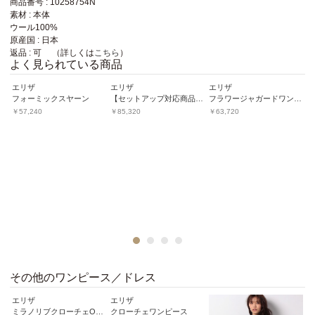
商品番号 : 10258754N
素材 : 本体
ウール100%
原産国 : 日本
返品 : 可 （詳しくは
こちら
）
よく見られている商品
エリザ
エリザ
エリザ
エ
イテム】ブライトベロアワンピース
フォーミックスヤーン
【セットアップ対応商品】スペックダイツィードワンピース
フラワージャガードワンピース
￥57,240
￥85,320
￥63,720
￥
1
2
3
4
その他のワンピース／ドレス
エリザ
エリザ
エ
ウールスムース
ミラノリブクローチェOワンピース
クローチェワンピース