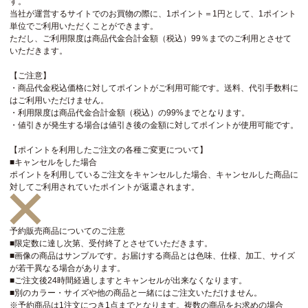
す。
当社が運営するサイトでのお買物の際に、1ポイント＝1円として、1ポイント
単位でご利用いただくことができます。
ただし、ご利用限度は商品代金合計金額（税込）99％までのご利用とさせて
いただきます。
【ご注意】
・商品代金税込価格に対してポイントがご利用可能です。送料、代引手数料に
はご利用いただけません。
・利用限度は商品代金合計金額（税込）の99%までとなります。
・値引きが発生する場合は値引き後の金額に対してポイントが使用可能です。
【ポイントを利用したご注文の各種ご変更について】
■キャンセルをした場合
ポイントを利用しているご注文をキャンセルした場合、キャンセルした商品に
対してご利用されていたポイントが返還されます。
予約販売商品についてのご注意
■限定数に達し次第、受付終了とさせていただきます。
■画像の商品はサンプルです。お届けする商品とは色味、仕様、加工、サイズ
が若干異なる場合があります。
■ご注文後24時間経過しますとキャンセルが出来なくなります。
■別のカラー・サイズや他の商品と一緒にはご注文いただけません。
※予約商品は1注文につき1点までとなります。複数の商品をお求めの場合