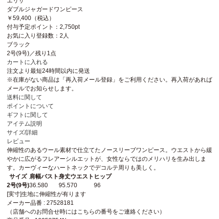
エリザ
ダブルジャガードワンピース
￥59,400
（税込）
付与予定ポイント：
2,750pt
お気に入り登録数：
2人
ブラック
2号(9号)／残り1点
カートに入れる
注文より最短
24時間以内
に発送
※在庫がない商品は「再入荷メール登録」をご利用ください。再入荷があれば
メールでお知らせします。
送料に関して
ポイントについて
ギフトに関して
アイテム説明
サイズ/詳細
レビュー
伸縮性のあるウール素材で仕立てたノースリーブワンピース。ウエストから緩
やかに広がるフレアーシルエットが、女性ならではのメリハリを生み出しま
す。カーヴィーなハートネックでデコルテ周りも美しく。
サイズ
肩幅
バスト
身丈
ウエスト
ヒップ
2号(9号)
36.5
80
95.5
70
96
[実寸]生地に伸縮性が有ります
メーカー品番 : 27528181
（店舗へのお問合せ時にはこちらの番号をご連絡ください）