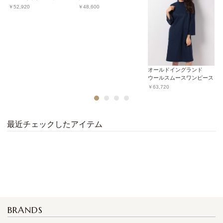
￥52,920
￥48,600
￥
オールドイングランド
ウールスムースワンピース
￥63,720
1
2
3
4
最近チェックしたアイテム
BRANDS