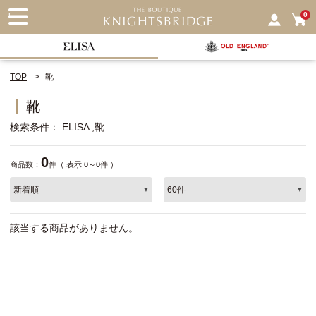
nu
0
TOP
靴
靴
検索条件
ELISA
靴
0
商品数：
件（ 表示 0～0件 ）
該当する商品がありません。