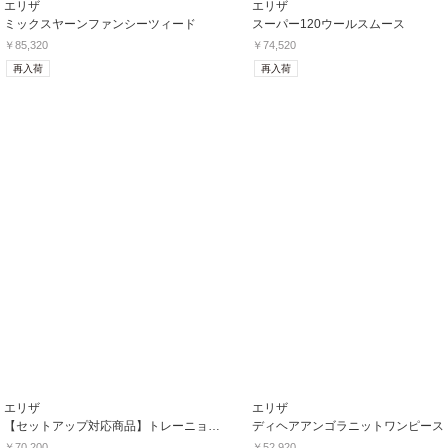
エリザ
エリザ
ミックスヤーンファンシーツィード
スーパー120ウールスムース
￥85,320
￥74,520
再入荷
再入荷
エリザ
エリザ
【セットアップ対応商品】トレーニョウーステッド
ディヘアアンゴラニットワンピース
￥70,200
￥52,920