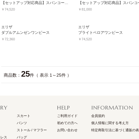
【セットアップ対応商品】スパンコールファンシーツィード
￥74,520
￥81,000
エリザ
エリザ
ダブルアムンゼンワンピース
ブライトベロアワンピース
￥72,360
￥74,520
25
商品数：
件（ 表示 1～25件 ）
RY
HELP
INFORMATION
スカート
ご利用ガイド
会員規約
パンツ
初めての方へ
個人情報に関する考え方
ストール / マフラー
お問い合わせ
特定商取引法に基づく通販の表
ドレス
バッグ