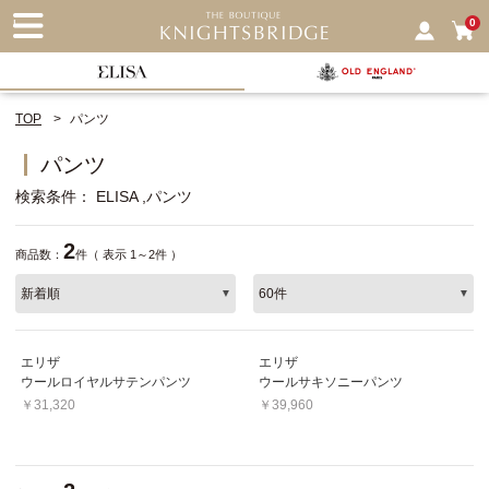
nu
0
TOP
パンツ
パンツ
検索条件
ELISA
パンツ
2
商品数：
件（ 表示 1～2件 ）
エリザ
エリザ
ウールロイヤルサテンパンツ
ウールサキソニーパンツ
￥31,320
￥39,960