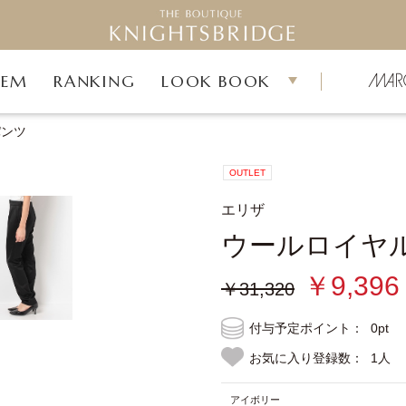
TEM
RANKING
LOOK BOOK
パンツ
OUTLET
エリザ
ウールロイヤ
￥9,396
￥31,320
付与予定ポイント：
0pt
お気に入り登録数：
1人
アイボリー