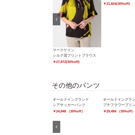
￥21,924(30%off)
Previous
マークケイン
マークケイン
麻混ドロストブラウス
シルク混プリントブラウス
￥23,436(30%off)
￥27,972(30%off)
その他のパンツ
オールドイングランド
オールドイングランド
オールドイングラ
【セットアップ対応商品】ハイクオリティストレッチパンツ
シアサッカーパンツ
プチフラワープリ
￥37,800
￥24,948 （30%off）
￥29,484 （30%off）
Previous