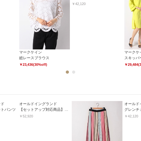
￥42,120
マークケイン
マークケ
総レースブラウス
スキッパ
￥23,436(30%off)
￥29,484(
1
2
ンド
オールドイングランド
オールド
ントパンツ
【セットアップ対応商品】ロロピアーナパンツ
グレンチ
￥52,920
￥42,120