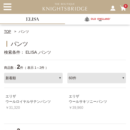
nu
0
TOP
パンツ
パンツ
検索条件
ELISA
パンツ
2
商品数：
件（ 表示 1～2件 ）
エリザ
エリザ
ウールロイヤルサテンパンツ
ウールサキソニーパンツ
￥31,320
￥39,960