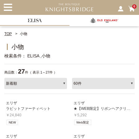
nu
0
TOP
小物
小物
検索条件
ELISA
小物
27
商品数：
件（ 表示 1～27件 ）
エリザ
エリザ
ラビットファーティペット
★【WEB限定】リボンヘアクリップ
￥24,840
￥5,292
NEW
Web限定
エリザ
エリザ