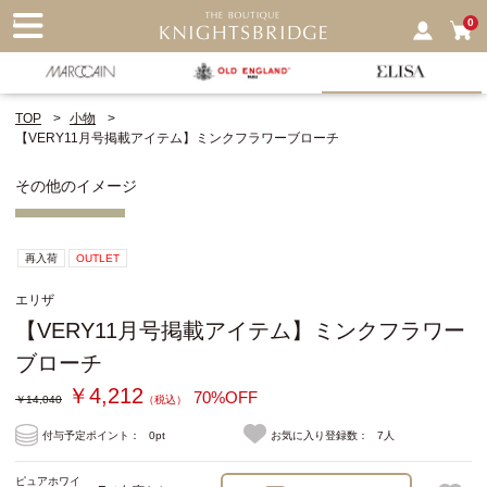
nu
0
TOP
小物
【VERY11月号掲載アイテム】ミンクフラワーブローチ
その他のイメージ
再入荷
OUTLET
エリザ
【VERY11月号掲載アイテム】ミンクフラワー
ブローチ
￥4,212
70%OFF
￥14,040
（税込）
付与予定ポイント：
0pt
お気に入り登録数：
7人
ピュアホワイ