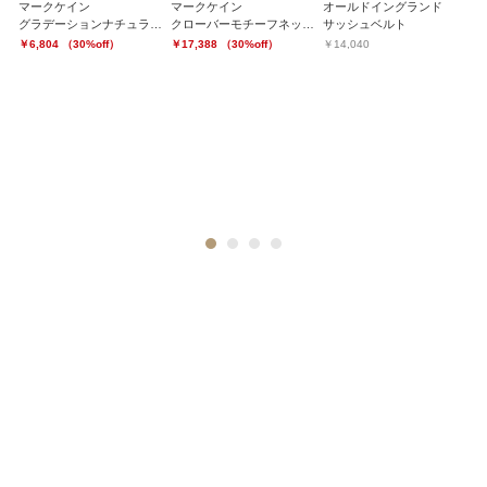
マークケイン
マークケイン
オールドイングランド
マ
グラデーションナチュラルハット
クローバーモチーフネックレス
サッシュベルト
総
￥6,804 （30%off）
￥17,388 （30%off）
￥14,040
￥
1
2
3
4