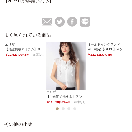
【VERY11月号掲載アイテム】
よく見られている商品
エリザ
オールドイングランド
マ
【雑誌掲載アイテム】リボンチュールプルオーバー
WEB限定【OEPP】ギンガムチェックスリーブシャツ
ス
￥12,528(60%off)
在庫なし
￥12,852(30%off)
￥3
エリザ
OEPP】ギンガムチェックワンピース
【ご自宅で洗える】アンディコットンローンブラウス2
なし
￥12,528(60%off)
在庫なし
1
2
3
4
その他の小物