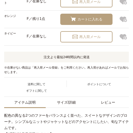
F／在庫なし
再入荷メール
ト
オレンジ
F／残り1点
カートに入れる
ネイビー
F／在庫なし
再入荷メール
注文より最短
24時間以内
に発送
※在庫がない商品は「再入荷メール登録」をご利用ください。再入荷があればメールでお知ら
せします。
送料に関して
ポイントについて
ギフトに関して
アイテム説明
サイズ/詳細
レビュー
配色の異なる2つのファーをバランスよく並べた、スイートなデザインのブロ
ーチ。シンプルなニットやジャケットなどのアクセントにしたい、旬なアイテ
ムです。