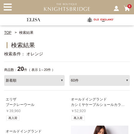
nu
0
TOP
検索結果
検索結果
検索条件
オレンジ
20
商品数：
件（ 表示 1～20件 ）
エリザ
オールドイングランド
ブークレーウール
カシミヤケーブルショールカラーカーディガン
￥39,960
￥52,920
再入荷
再入荷
オールドイングランド