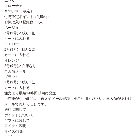
エリザ
クローチェ
￥42,120
（税込）
付与予定ポイント：
1,950pt
お気に入り登録数：
1人
ベージュ
2号(9号)／残り1点
カートに入れる
イエロー
2号(9号)／残り1点
カートに入れる
オレンジ
2号(9号)／在庫なし
再入荷メール
ブラック
2号(9号)／残り1点
カートに入れる
注文より最短
24時間以内
に発送
※在庫がない商品は「再入荷メール登録」をご利用ください。再入荷があれば
メールでお知らせします。
送料に関して
ポイントについて
ギフトに関して
アイテム説明
サイズ/詳細