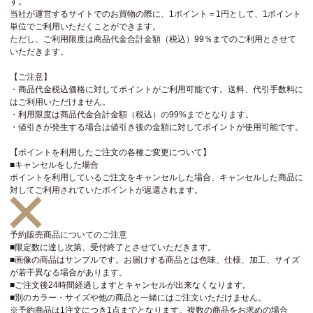
す。
当社が運営するサイトでのお買物の際に、1ポイント＝1円として、1ポイント
単位でご利用いただくことができます。
ただし、ご利用限度は商品代金合計金額（税込）99％までのご利用とさせて
いただきます。
【ご注意】
・商品代金税込価格に対してポイントがご利用可能です。送料、代引手数料に
はご利用いただけません。
・利用限度は商品代金合計金額（税込）の99%までとなります。
・値引きが発生する場合は値引き後の金額に対してポイントが使用可能です。
【ポイントを利用したご注文の各種ご変更について】
■キャンセルをした場合
ポイントを利用しているご注文をキャンセルした場合、キャンセルした商品に
対してご利用されていたポイントが返還されます。
予約販売商品についてのご注意
■限定数に達し次第、受付終了とさせていただきます。
■画像の商品はサンプルです。お届けする商品とは色味、仕様、加工、サイズ
が若干異なる場合があります。
■ご注文後24時間経過しますとキャンセルが出来なくなります。
■別のカラー・サイズや他の商品と一緒にはご注文いただけません。
※予約商品は1注文につき1点までとなります。複数の商品をお求めの場合