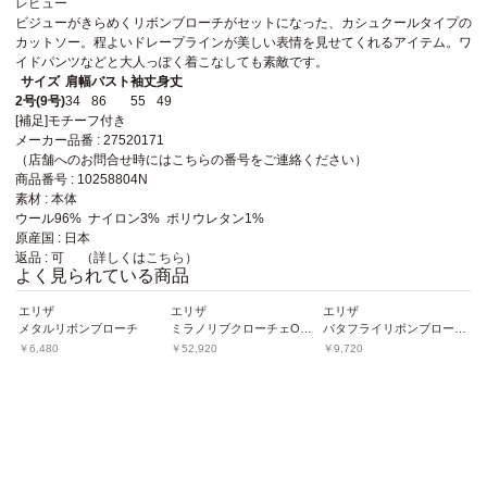
レビュー
ビジューがきらめくリボンブローチがセットになった、カシュクールタイプの
カットソー。程よいドレープラインが美しい表情を見せてくれるアイテム。ワ
イドパンツなどと大人っぽく着こなしても素敵です。
サイズ
肩幅
バスト
袖丈
身丈
2号(9号)
34
86
55
49
[補足]モチーフ付き
メーカー品番 : 27520171
（店舗へのお問合せ時にはこちらの番号をご連絡ください）
商品番号 : 10258804N
素材 : 本体
ウール96% ナイロン3% ポリウレタン1%
原産国 : 日本
返品 : 可 （詳しくは
こちら
）
よく見られている商品
エリザ
エリザ
エリザ
エ
メタルリボンブローチ
ミラノリブクローチェOワンピース
バタフライリボンブローチ
￥6,480
￥52,920
￥9,720
￥