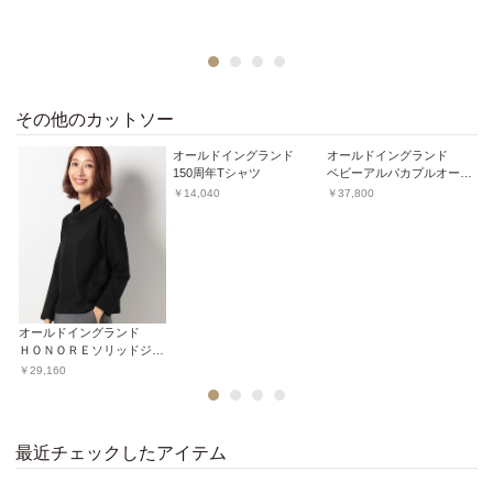
1
2
3
4
その他のカットソー
オールドイングランド
オールドイングランド
オ
150周年Tシャツ
ベビーアルパカプルオーバー
￥14,040
￥37,800
￥
オールドイングランド
ＨＯＮＯＲＥソリッドジャージープルオーバー
￥29,160
1
2
3
4
最近チェックしたアイテム