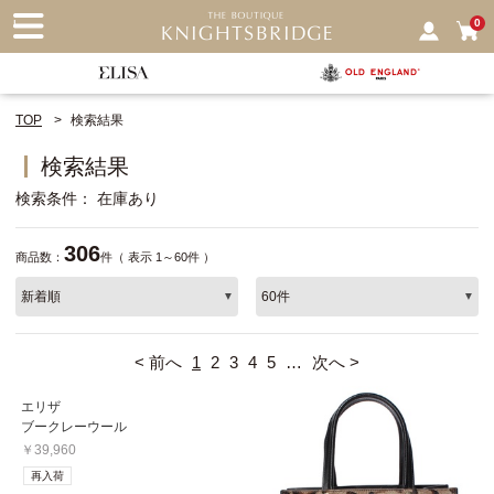
nu
0
TOP
検索結果
検索結果
検索条件
在庫あり
306
商品数：
件（ 表示 1～60件 ）
< 前へ
1
2
3
4
5
…
次へ >
エリザ
ブークレーウール
￥39,960
再入荷