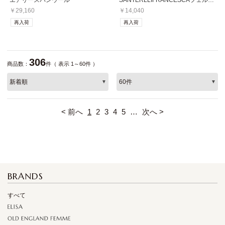
￥29,160
￥14,040
再入荷
再入荷
306
商品数：
件（ 表示 1～60件 ）
< 前へ
1
2
3
4
5
…
次へ >
BRANDS
すべて