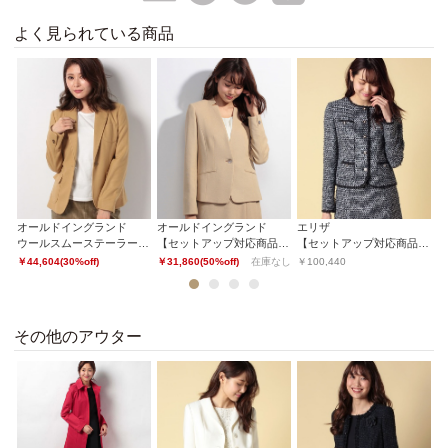
よく見られている商品
オールドイングランド
オールドイングランド
エリザ
オ
アーナウールギャバジンジャケット
ウールスムーステーラードジャケット
【セットアップ対応商品】パールニットジャージージャケット
【セットアップ対応商品】エリザロゴツイードジャケット
￥44,604(30%off)
￥31,860(50%off)
在庫なし
￥100,440
￥2
1
2
3
4
その他のアウター