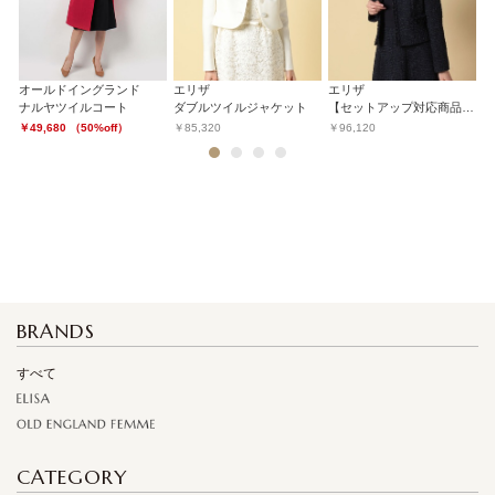
オールドイングランド
エリザ
エリザ
エ
ト
ナルヤツイルコート
ダブルツイルジャケット
【セットアップ対応商品】ネイビーテープツイードジャケット
￥49,680 （50%off）
￥85,320
￥96,120
￥
1
2
3
4
BRANDS
すべて
CATEGORY