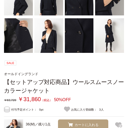
SALE
オールドイングランド
【セットアップ対応商品】ウールスムースノー
カラージャケット
￥31,860
50%OFF
￥63,720
（税込）
付与予定ポイント：
0pt
お気に入り登録数：
3人
36(M)／残り1点
カートに入れる