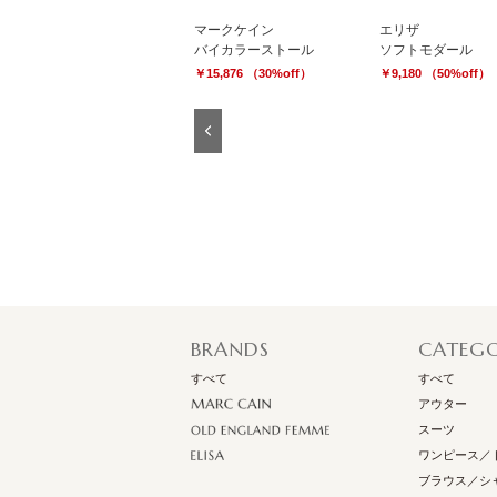
オールドイングランド
マークケイン
エリザ
JOHNSTONSマドラスストール
バイカラーストール
ソフトモダール
￥14,364 （30%off）
￥15,876 （30%off）
￥9,180 （50%off）
Previous
BRANDS
CATEG
すべて
すべて
アウター
スーツ
ワンピース／
ブラウス／シ