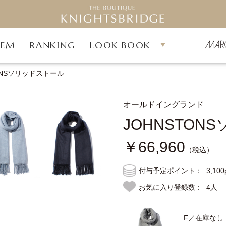
TEM
RANKING
LOOK BOOK
ONSソリッドストール
オールドイングランド
JOHNSTON
￥66,960
（税込）
付与予定ポイント：
3,100
お気に入り登録数：
4人
F／在庫なし