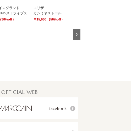
イングランド
エリザ
マークケイン
JOHNSTONSストライプストール
カシミヤストール
フラワー×フルーツ柄シルクストール
（30%off）
￥15,660 （50%off）
￥18,900 （30%off）
Next
 OFFICIAL WEB
facebook