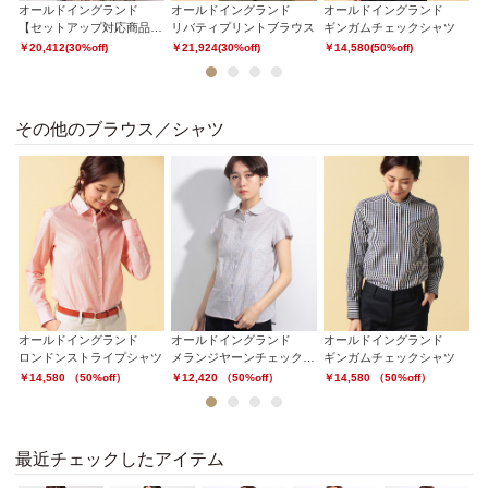
オールドイングランド
オールドイングランド
オールドイングランド
オ
ルマックスツイルスカート
【セットアップ対応商品】リバティプリントシャツ
リバティプリントブラウス
ギンガムチェックシャツ
シ
￥20,412(30%off)
￥21,924(30%off)
￥14,580(50%off)
￥
1
2
3
4
その他のブラウス／シャツ
オールドイングランド
オールドイングランド
オールドイングランド
オ
コットンブロードカフスリングブラウス
ロンドンストライプシャツ
メランジヤーンチェックシャツ
ギンガムチェックシャツ
￥14,580 （50%off）
￥12,420 （50%off）
￥14,580 （50%off）
￥
1
2
3
4
最近チェックしたアイテム