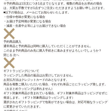
※予約商品は1注文につき1点までとなります。複数の商品をお求めの場合
は、大変お手数ですが1点ずつご注文いただきますようお願い申し上げます。
■以下の場合は、メールにてお知らせいたします。
・仕様や色味が変更になる場合
・お届け予定時期が変更になる場合
・減産・生産中止等によりお届けできない場合
予約商品購入
通常商品と予約商品は同時に購入していただくことができません。
このまま予約商品のみ先に購入手続きに進みますがよろしいでしょうか？
閉じる
次へ
ギフトラッピングについて
ラッピングした商品の返品はお受けしておりません。
お支払方法はクレジットカードのみとなります。
商品を複数ご購入いただいた場合、それぞれ単品ごとにラッピング致します。
（おまとめラッピングは承れません）
ギフト対象外商品が含まれている場合、ギフト対象外商品はラッピングせずに
発送します。（ギフト対象商品はラッピングします）
選択されたギフトラッピングで包装ができない場合は、対応可能なラッピング
に変更させていただきます。