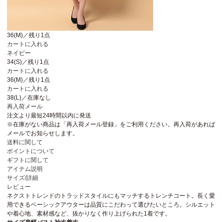
36(M)／残り1点
カートに入れる
ネイビー
34(S)／残り1点
カートに入れる
36(M)／残り1点
カートに入れる
38(L)／在庫なし
再入荷メール
注文より最短
24時間以内
に発送
※在庫がない商品は「再入荷メール登録」をご利用ください。再入荷があれば
メールでお知らせします。
送料に関して
ポイントについて
ギフトに関して
アイテム説明
サイズ/詳細
レビュー
ネクストトレンドのトラッドスタイルにもマッチするトレンチコート。長く愛
用できるベーシックアウターは品質にこだわって選びたいところ。シルエット
や着心地、素材感など、抜かりなく作り上げられた1着です。