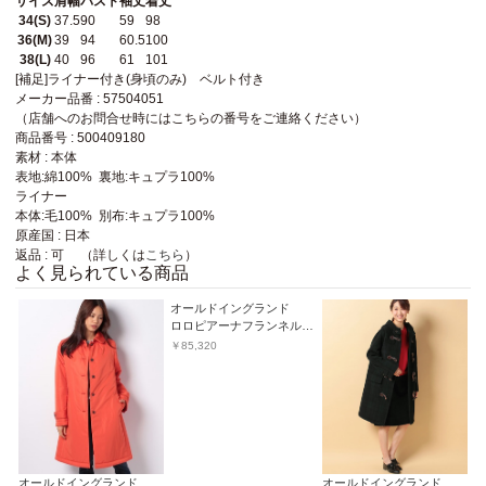
サイズ
肩幅
バスト
袖丈
着丈
34(S)
37.5
90
59
98
36(M)
39
94
60.5
100
38(L)
40
96
61
101
[補足]ライナー付き(身頃のみ) ベルト付き
メーカー品番 : 57504051
（店舗へのお問合せ時にはこちらの番号をご連絡ください）
商品番号 : 500409180
素材 : 本体
表地:綿100% 裏地:キュプラ100%
ライナー
本体:毛100% 別布:キュプラ100%
原産国 : 日本
返品 : 可 （詳しくは
こちら
）
よく見られている商品
オールドイングランド
オ
グチェックツィードコート
ロロピアーナフランネルジャケット
￥85,320
￥
オールドイングランド
オールドイングランド