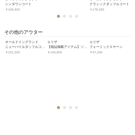
シンダウンコート
クラシックダッフルコート
￥106,920
￥178,200
1
2
3
4
その他のアウター
オールドイングランド
エリザ
エリザ
エ
テープヤーンツイードジャケット
ニューパイルダッフルコート
【雑誌掲載アイテム】ソロサテンダウンコート
フォーミックスヤーン
￥151,200
￥145,800
￥57,240
￥
1
2
3
4