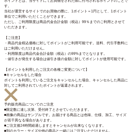
ポイントとは、当サイトにてお買物をされた際に付与されるポイントのことで
す。
当社が運営するサイトでのお買物の際に、1ポイント＝1円として、1ポイント
単位でご利用いただくことができます。
ただし、ご利用限度は商品代金合計金額（税込）99％までのご利用とさせて
いただきます。
【ご注意】
・商品代金税込価格に対してポイントがご利用可能です。送料、代引手数料に
はご利用いただけません。
・利用限度は商品代金合計金額（税込）の99%までとなります。
・値引きが発生する場合は値引き後の金額に対してポイントが使用可能です。
【ポイントを利用したご注文の各種ご変更について】
■キャンセルをした場合
ポイントを利用しているご注文をキャンセルした場合、キャンセルした商品に
対してご利用されていたポイントが返還されます。
予約販売商品についてのご注意
■限定数に達し次第、受付終了とさせていただきます。
■画像の商品はサンプルです。お届けする商品とは色味、仕様、加工、サイズ
が若干異なる場合があります。
■ご注文後24時間経過しますとキャンセルが出来なくなります。
■別のカラー・サイズや他の商品と一緒にはご注文いただけません。