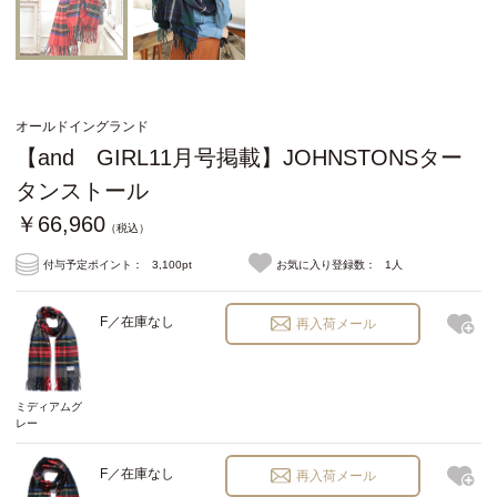
オールドイングランド
【and GIRL11月号掲載】JOHNSTONSター
タンストール
￥66,960
（税込）
付与予定ポイント：
3,100pt
お気に入り登録数：
1人
F／在庫なし
再入荷メール
ミディアムグ
レー
F／在庫なし
再入荷メール