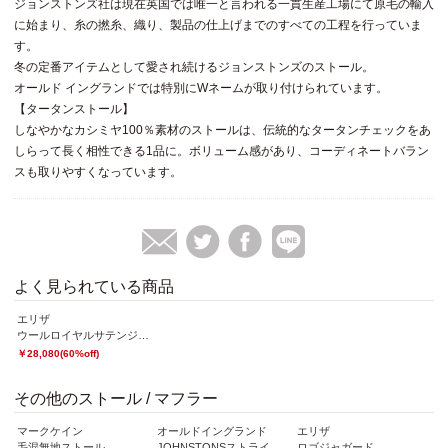
ジョンストンズ社は現在英国では唯一と言われる一貫生産工場にて原毛の輸入
に始まり、糸の撚糸、織り、製品の仕上げまでのすべての工程を行っていま
す。
冬の定番アイテムとして愛され続けるジョンストンズのストール。
オールド イングランドでは特別にWネームが取り付けられています。
【タータンストール】
しなやかなカシミヤ100％素材のストールは、伝統的なタータンチェックをあ
しらって長く相性できる1品に。ボリューム感があり、コーディネートバラン
スも取りやすくなっています。
よく見られている商品
エリザ
ウールロイヤルサテンジャケット
￥28,080(60%off)
その他のストール / マフラー
マークケイン
オールドイングランド
エリザ
オ
ール
毛混無地ストール
JOHNSTONSストライプストール
ロゴジャガード