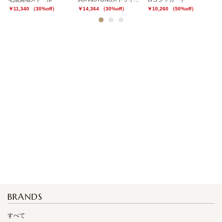
￥11,340 （30%off）
￥14,364 （30%off）
￥10,260 （50%off）
￥
1
2
3
BRANDS
すべて