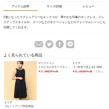
アイテム説明
サイズ/詳細
レビュー
2連になったラグジュアリーなルックスが、華やかな印象のネックレス。ドレ
スアップスタイルや、スーツなどのオケージョンなどのフォーマルシーンにも
活躍してくれます。
よく見られている商品
マークケイン
エリザ
エ
トロピカルモチーフネックレス
【ご自宅で洗える】2WAYストレッチワンピース
コ
￥17,388(30%off)
￥21,168(60%off)
在庫なし
￥2
エリザ
【セットアップ対応商品】アクアフェザーワンピース