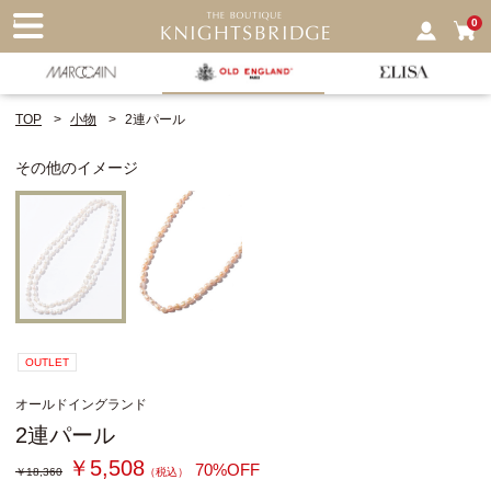
nu
0
TOP
小物
2連パール
その他のイメージ
OUTLET
オールドイングランド
2連パール
￥5,508
70%OFF
￥18,360
（税込）