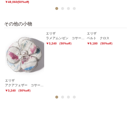
￥48,060(50%off)
1
2
3
4
その他の小物
エリザ
エリザ
マ
ラメアムンゼン コサージュ
ベルト クロス
ペ
￥3,240 （50%off）
￥9,180 （50%off）
￥
エリザ
アクアフェザー コサージュ
￥3,240 （50%off）
1
2
3
4