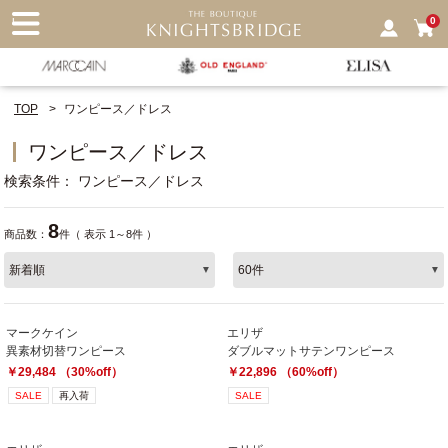
nu
0
TOP
ワンピース／ドレス
ワンピース／ドレス
検索条件
ワンピース／ドレス
8
商品数：
件（ 表示 1～8件 ）
マークケイン
エリザ
異素材切替ワンピース
ダブルマットサテンワンピース
￥29,484 （30%off）
￥22,896 （60%off）
SALE
再入荷
SALE