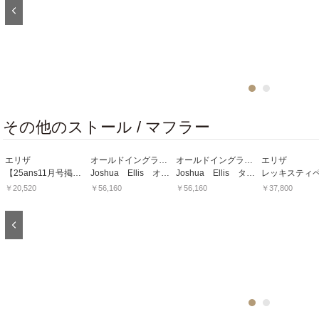
Previous
1
2
その他のストール / マフラー
エリザ
オールドイングランド
オールドイングランド
エリザ
【25ans11月号掲載アイテム】カストロ
Joshua Ellis オリジナルブロックボーダーストール
Joshua Ellis タータンストール
￥20,520
￥56,160
￥56,160
￥37,800
Previous
1
2