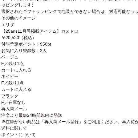
ッピングします）
選択されたギフトラッピングで包装ができない場合は、対応可能なラ
その他のイメージ
エリザ
【25ans11月号掲載アイテム】カストロ
￥20,520
（税込）
付与予定ポイント：
950pt
お気に入り登録数：
2人
ベージュ
F／残り1点
カートに入れる
ネイビー
F／残り1点
カートに入れる
ブラック
F／在庫なし
再入荷メール
注文より最短
24時間以内
に発送
※在庫がない商品は「再入荷メール登録」をご利用ください。再入荷
送料に関して
ポイントについて