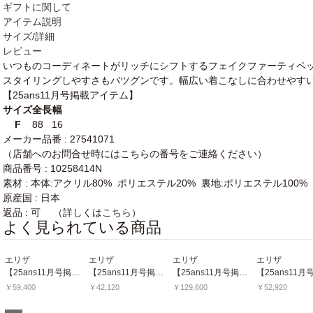
ギフトに関して
アイテム説明
サイズ/詳細
レビュー
いつものコーディネートがリッチにシフトするフェイクファーティペ
スタイリングしやすさもバツグンです。幅広い着こなしに合わせやす
【25ans11月号掲載アイテム】
サイズ
全長
幅
F
88
16
メーカー品番 : 27541071
（店舗へのお問合せ時にはこちらの番号をご連絡ください）
商品番号 : 10258414N
素材 : 本体:アクリル80% ポリエステル20% 裏地:ポリエステル100%
原産国 : 日本
返品 : 可 （詳しくは
こちら
）
よく見られている商品
エリザ
エリザ
エリザ
エリザ
【25ans11月号掲載アイテム】ブライトベロアワンピース
【25ans11月号掲載アイテム】ソフトウール
【25ans11月号掲載アイテム】ジャガードオンプリントドレスワンピース
￥59,400
￥42,120
￥129,600
￥52,920