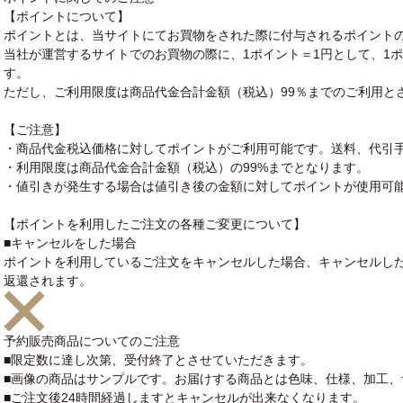
【ポイントについて】
ポイントとは、当サイトにてお買物をされた際に付与されるポイント
当社が運営するサイトでのお買物の際に、1ポイント＝1円として、1
す。
ただし、ご利用限度は商品代金合計金額（税込）99％までのご利用と
【ご注意】
・商品代金税込価格に対してポイントがご利用可能です。送料、代引
・利用限度は商品代金合計金額（税込）の99%までとなります。
・値引きが発生する場合は値引き後の金額に対してポイントが使用可
【ポイントを利用したご注文の各種ご変更について】
■キャンセルをした場合
ポイントを利用しているご注文をキャンセルした場合、キャンセルし
返還されます。
予約販売商品についてのご注意
■限定数に達し次第、受付終了とさせていただきます。
■画像の商品はサンプルです。お届けする商品とは色味、仕様、加工
■ご注文後24時間経過しますとキャンセルが出来なくなります。