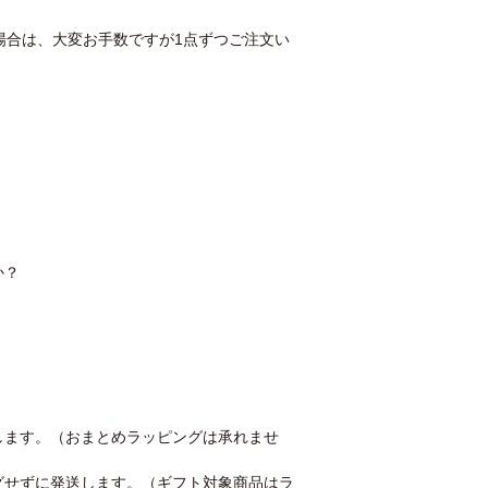
場合は、大変お手数ですが1点ずつご注文い
か？
します。（おまとめラッピングは承れませ
グせずに発送します。（ギフト対象商品はラ