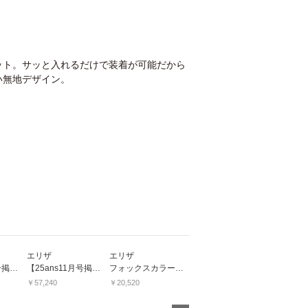
ット。サッと入れるだけで装着が可能だから
い無地デザイン。
エリザ
エリザ
エリザ
エリザ
【25ans11月号掲載アイテム】バルキーウールモヘア
【25ans11月号掲載アイテム】ブライトジャガーバッグ
フォックスカラー
【VERY11月号掲載アイテム】【25ans11月号掲載アイテム】フラワーLADY
￥57,240
￥20,520
￥52,920
￥39,960