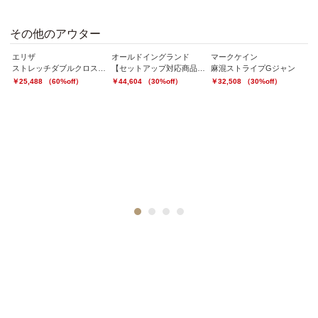
その他のアウター
エリザ
オールドイングランド
マークケイン
マ
ストレッチダブルクロスジャケット
【セットアップ対応商品】ステッチツイルジャケット
麻混ストライプGジャン
￥25,488 （60%off）
￥44,604 （30%off）
￥32,508 （30%off）
￥
バジンケミカルレースコート
1
2
3
4