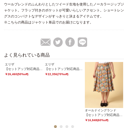
ウールブレンドのふんわりとしたツイード生地を使用したノーカラージップジ
ャケット。フラップ付きのポケットが可愛いらしいアクセント。ショートレン
グスのコンパクトなデザインがすっきりと決まるアイテムです。
※こちらの商品はジャケット単品でのお届けになります。
よく見られている商品
エリザ
エリザ
エ
【セットアップ対応商品】ラメアムンゼンスカート
【セットアップ対応商品】ソリッドリントンツィードジャケット
￥26,460(50%off)
￥22,356(70%off)
￥3
オールドイングランド
アップ対応商品】ダブルツイルジャケット
【セットアップ対応商品】リバティフラワープリントフレアースカート
￥16,848(60%off)
1
2
3
4