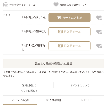
付与予定ポイント：
0pt
お気に入り登録数：
2人
ピンク
1号(7号)／残り1点
カートに入れる
2号(9号)／在庫なし
再入荷メール
3号(11号)／在庫な
再入荷メール
し
注文より最短
24時間以内
に発送
※在庫がない商品は「再入荷メール登録」をご利用ください。再入荷があればメールでお知ら
せします。
送料に関して
ポイントについて
ギフトに関して
アイテム説明
サイズ/詳細
レビュー