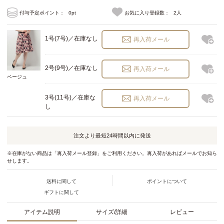
付与予定ポイント：
0pt
お気に入り登録数：
2人
1号(7号)／在庫なし
再入荷メール
2号(9号)／在庫なし
再入荷メール
ベージュ
3号(11号)／在庫な
再入荷メール
し
注文より最短
24時間以内
に発送
※在庫がない商品は「再入荷メール登録」をご利用ください。再入荷があればメールでお知ら
せします。
送料に関して
ポイントについて
ギフトに関して
アイテム説明
サイズ/詳細
レビュー