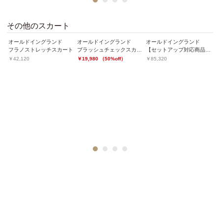
1
2
3
4
その他のスカート
オールドイングランド
オールドイングランド
オールドイングランド
オ
トアップ対応商品】ピンドットスカート
フラノストレッチスカート
ブラッシュチェックスカート
【セットアップ対応商品】ジオメトリックプリントスカート
丸
￥42,120
￥19,980 （50%off）
￥85,320
￥
1
2
3
4