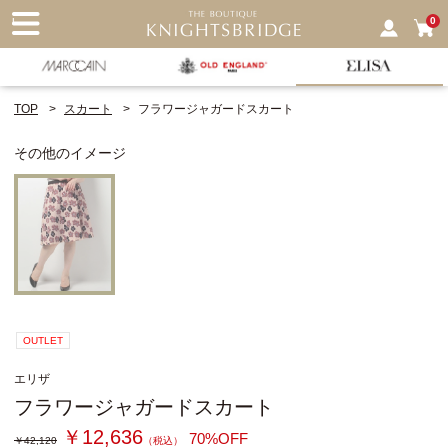
nu
0
TOP
スカート
フラワージャガードスカート
その他のイメージ
OUTLET
エリザ
フラワージャガードスカート
￥12,636
70%OFF
￥42,120
（税込）