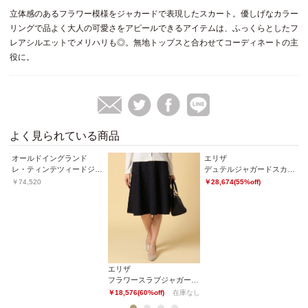
立体感のあるフラワー模様をジャカードで表現したスカート。優しげなカラー
リングで品よく大人の可愛さをアピールできるアイテムは、ふっくらとしたフ
レアシルエットでメリハリも◎。無地トップスと合わせてコーディネートの主
役に。
よく見られている商品
オールドイングランド
エリザ
オ
ルジャカードプルオーバー
レ・ティンテツィードジャケット
デュテルジャガードスカート
キ
￥74,520
￥28,674(55%off)
￥
エリザ
フラワースラブジャガード スカート
￥18,576(60%off)
在庫なし