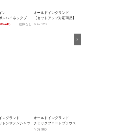
イン
オールドイングランド
オールドイングランド
バックリボンハイネックブラウス
【セットアップ対応商品】圧縮ジャージースカート
キッドモヘヤプルオーバー
30%off)
在庫なし
￥42,120
￥35,640
Next
イングランド
オールドイングランド
オールドイングランド
ットンサテンシャツ
チェックブロードブラウス
リバティアビーロードシャツ
￥39,960
￥24,948 （30%off）