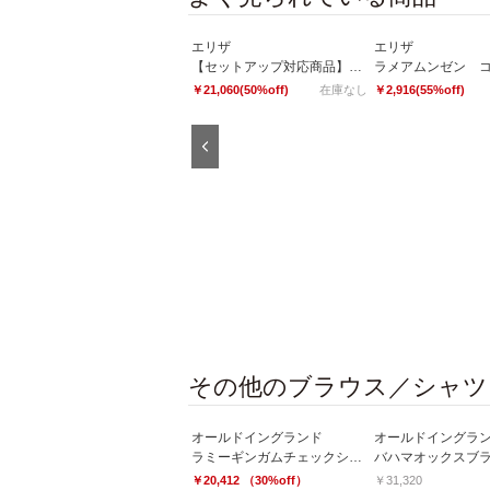
エリザ
エリザ
【セットアップ対応商品】2WAYストレッチスカート
ラメアムンゼン 
￥21,060(50%off)
在庫なし
￥2,916(55%off)
Previous
エリザ
ツムギミックスツィードカーディガン
￥26,460(50%off)
在庫なし
その他のブラウス／シャツ
オールドイングランド
オールドイングランド
オールドイングラ
ドットジャカードシャツ
ラミーギンガムチェックシャツ
バハマオックスブ
￥31,320
￥20,412 （30%off）
￥31,320