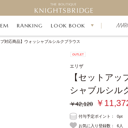
TEM
RANKING
LOOK BOOK
ップ対応商品】ウォッシャブルシルクブラウス
OUTLET
エリザ
【セットアッ
シャブルシル
￥11,37
￥42,120
付与予定ポイント：
0pt
お気に入り登録数：
6人