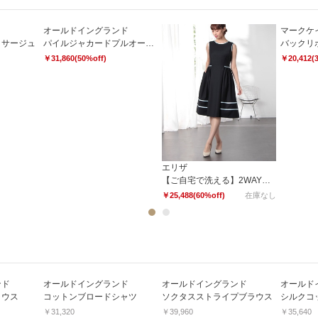
オールドイングランド
マークケ
コサージュ
パイルジャカードプルオーバー
￥31,860(50%off)
￥20,412(
エリザ
【ご自宅で洗える】2WAYストレッチソリッドワンピース
￥25,488(60%off)
在庫なし
1
2
ンド
オールドイングランド
オールドイングランド
オールド
ラウス
コットンブロードシャツ
ソクタスストライプブラウス
シルクコ
￥31,320
￥39,960
￥35,640