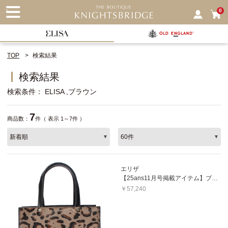
nu
0
TOP
検索結果
検索結果
検索条件
ELISA
ブラウン
7
商品数：
件（ 表示 1～7件 ）
エリザ
【25ans11月号掲載アイテム】ブライトジャガーバッグ
￥57,240