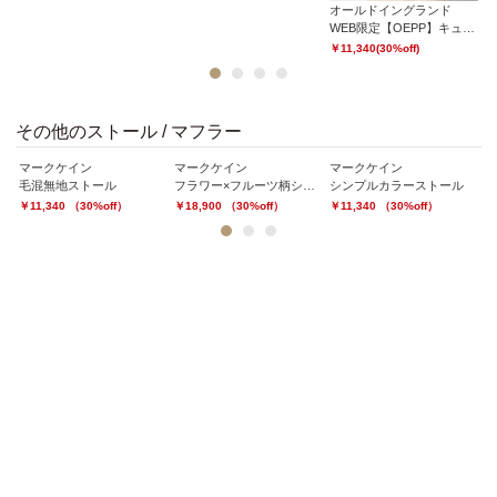
オールドイングランド
WEB限定【OEPP】キュプラコットンツイルノースリーブシャツ
￥11,340(30%off)
1
2
3
4
その他のストール / マフラー
マークケイン
マークケイン
マークケイン
マ
毛混無地ストール
フラワー×フルーツ柄シルクストール
シンプルカラーストール
バ
￥11,340 （30%off）
￥18,900 （30%off）
￥11,340 （30%off）
￥
1
2
3