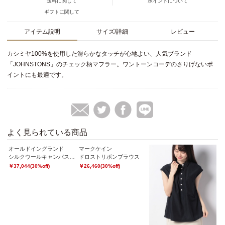
送料に関して
ポイントについて
ギフトに関して
アイテム説明
サイズ/詳細
レビュー
カシミヤ100%を使用した滑らかなタッチが心地よい、人気ブランド
「JOHNSTONS」のチェック柄マフラー。ワントーンコーデのさりげないポ
イントにも最適です。
よく見られている商品
オールドイングランド
マークケイン
マ
【OEPP】リネンオックスシャツ
シルクウールキャンバススカート
ドロストリボンブラウス
リ
￥37,044(30%off)
￥26,460(30%off)
￥2