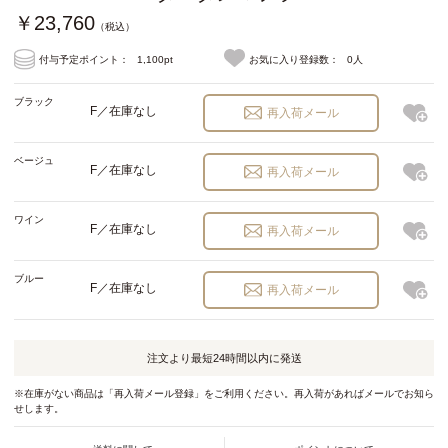
￥23,760
（税込）
付与予定ポイント：
1,100pt
お気に入り登録数：
0人
ブラック
F／在庫なし
再入荷メール
ベージュ
F／在庫なし
再入荷メール
ワイン
F／在庫なし
再入荷メール
ブルー
F／在庫なし
再入荷メール
注文より最短
24時間以内
に発送
※在庫がない商品は「再入荷メール登録」をご利用ください。再入荷があればメールでお知ら
せします。