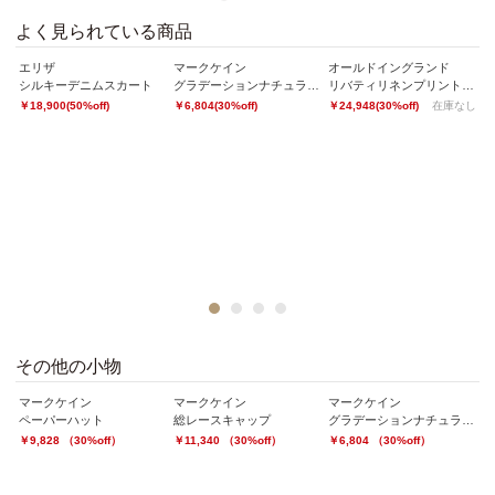
よく見られている商品
エリザ
マークケイン
オールドイングランド
エ
ヨンストレッチプルオーバー
シルキーデニムスカート
グラデーションナチュラルハット
リバティリネンプリントシャツ
シ
なし
￥18,900(50%off)
￥6,804(30%off)
￥24,948(30%off)
在庫なし
￥3
1
2
3
4
その他の小物
マークケイン
マークケイン
マークケイン
オ
ペーパーハット
総レースキャップ
グラデーションナチュラルハット
ボ
￥9,828 （30%off）
￥11,340 （30%off）
￥6,804 （30%off）
￥