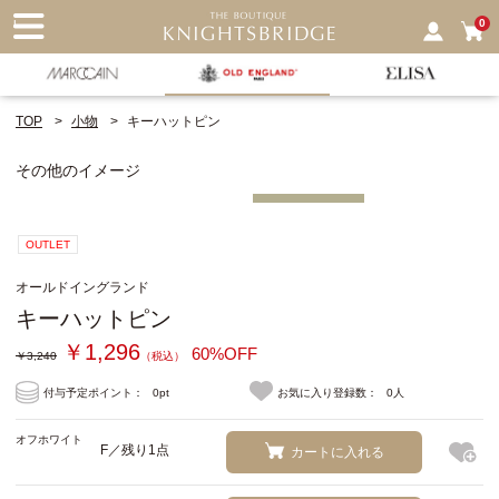
nu
0
TOP
小物
キーハットピン
その他のイメージ
OUTLET
オールドイングランド
キーハットピン
￥1,296
60%OFF
￥3,240
（税込）
付与予定ポイント：
0pt
お気に入り登録数：
0人
オフホワイト
F／残り1点
カートに入れる