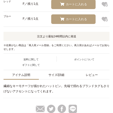
レッド
F／残り1点
カートに入れる
ブルー
F／残り1点
カートに入れる
注文より最短
24時間以内
に発送
※在庫がない商品は「再入荷メール登録」をご利用ください。再入荷があればメールでお知ら
せします。
送料に関して
ポイントについて
ギフトに関して
アイテム説明
サイズ/詳細
レビュー
繊細なキーモチーフが描かれたハットピン。先端で揺れるブランドタグもさり
げないアクセントになってくれます。