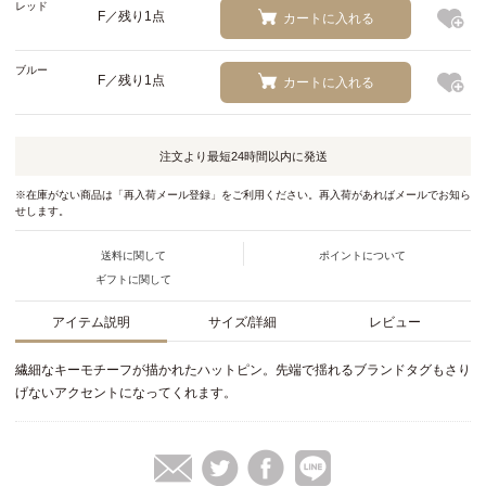
レッド
F／残り1点
カートに入れる
ブルー
F／残り1点
カートに入れる
注文より最短
24時間以内
に発送
※在庫がない商品は「再入荷メール登録」をご利用ください。再入荷があればメールでお知ら
せします。
送料に関して
ポイントについて
ギフトに関して
アイテム説明
サイズ/詳細
レビュー
繊細なキーモチーフが描かれたハットピン。先端で揺れるブランドタグもさり
げないアクセントになってくれます。