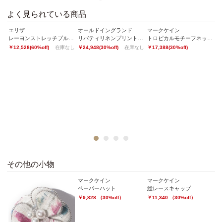
よく見られている商品
エリザ
オールドイングランド
マークケイン
オ
レーヨンストレッチプルオーバー
リバティリネンプリントシャツ
トロピカルモチーフネックレス
￥12,528(60%off)
在庫なし
￥24,948(30%off)
在庫なし
￥17,388(30%off)
￥
ンディースリーブブラウス
1
2
3
4
その他の小物
マークケイン
マークケイン
ペーパーハット
総レースキャップ
￥9,828 （30%off）
￥11,340 （30%off）