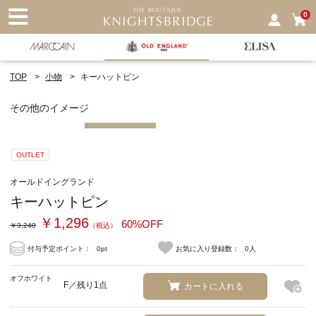
nu
0
TOP
小物
キーハットピン
その他のイメージ
OUTLET
オールドイングランド
キーハットピン
￥1,296
60%OFF
￥3,240
（税込）
付与予定ポイント：
0pt
お気に入り登録数：
0人
オフホワイト
F／残り1点
カートに入れる