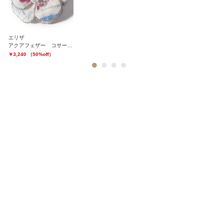
エリザ
エ
アクアフェザー コサージュ
ジ
￥3,240 （50%off）
￥
1
2
3
4