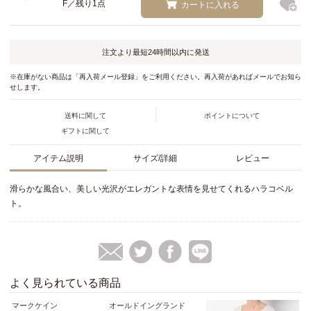
F／残り1点
カートに入れる
注文より最短
24時間以内
に発送
※在庫がない商品は「再入荷メール登録」をご利用ください。再入荷があればメールでお知ら
せします。
送料に関して
ポイントについて
ギフトに関して
アイテム説明
サイズ/詳細
レビュー
滑らかな風合い、美しい光沢がエレガントな表情を見せてくれるハラコベル
ト。
よく見られている商品
マークケイン
オールドイングランド
マ