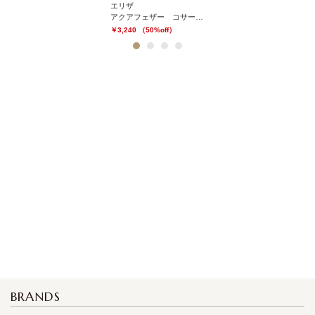
エリザ
アクアフェザー コサージュ
￥3,240 （50%off）
1
2
3
4
BRANDS