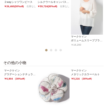
２wayシャツワンピース
シルクウールキャンバステーラードジャケット
ス
￥26,460(30%off)
在庫なし
￥59,724(30%off)
在庫なし
￥2
マークケイン
ボリュームスリーブブラウス
￥16,200
1
2
3
4
その他の小物
マークケイン
マークケイン
エ
アムンゼン コサージュ
グラデーションナチュラルハット
メタリックカラーベルト
￥6,804 （30%off）
￥5,216 （30%off）
￥