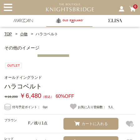
nu
0
TOP
小物
ハラコベルト
その他のイメージ
OUTLET
オールドイングランド
ハラコベルト
￥6,480
60%OFF
￥16,200
（税込）
付与予定ポイント：
0pt
お気に入り登録数：
5人
ブラウン
F／残り1点
カートに入れる
レッド