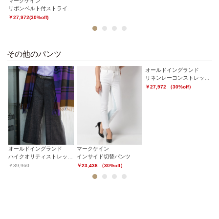
マークケイン
リボンベルト付ストライプパンツ
￥27,972(30%off)
1
2
3
4
その他のパンツ
オールドイングランド
オ
リネンレーヨンストレッチパンツ
グ
￥27,972 （30%off）
￥
オールドイングランド
マークケイン
ハイクオリティストレッチワイドパンツ
インサイド切替パンツ
￥39,960
￥23,436 （30%off）
1
2
3
4