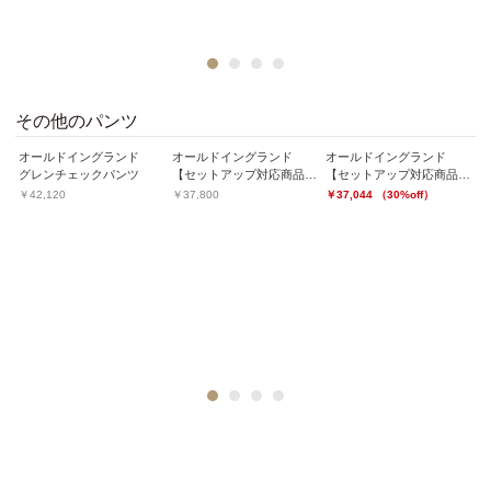
1
2
3
4
その他のパンツ
オールドイングランド
オールドイングランド
オールドイングランド
トアップ対応商品】ロロピアーナパンツ
グレンチェックパンツ
【セットアップ対応商品】ハイクオリティストレッチパンツ
【セットアップ対応商品】ロロピアーナパンツ
￥42,120
￥37,800
￥37,044 （30%off）
オ
￥
1
2
3
4