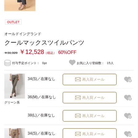
OUTLET
オールドイングランド
クールマックスツイルパンツ
￥12,528
60%OFF
￥31,320
（税込）
付与予定ポイント：
0pt
お気に入り登録数：
15人
34(S)／在庫なし
再入荷メール
36(M)／在庫なし
再入荷メール
グリーン系
38(L)／在庫なし
再入荷メール
34(S)／在庫なし
再入荷メール