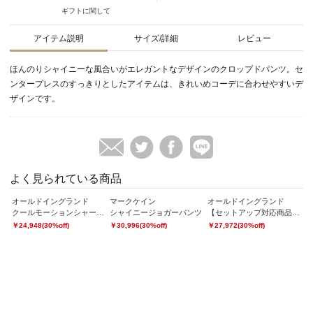
ギフトに関して
アイテム説明
サイズ/詳細
レビュー
ほんのりシャイニーな風合いがエレガントなデザインのクロップドパンツ。セ
ンタープレスのすっきりとしたアイテムは、きれいめコーデに合わせやすいデ
ザインです。
よく見られている商品
オールドイングランド
マークケイン
オールドイングランド
オ
ラム切替デニムジャケット
クールモーションシャークスキンパンツ
シャイニージョガーパンツ
【セットアップ対応商品】クールマックスツイルパンツ
￥24,948(30%off)
￥30,996(30%off)
￥27,972(30%off)
￥1