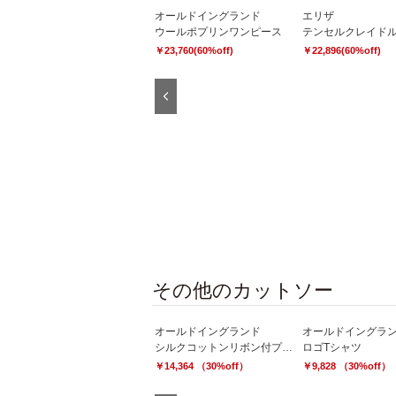
オールドイングランド
エリザ
ウールポプリンワンピース
￥23,760(60%off)
￥22,896(60%off)
Previous
エリザ
テンセルクレイドルプルオーバー
￥21,060(50%off)
その他のカットソー
オールドイングランド
オールドイングラ
シルクコットンリボン付プルオーバー
ロゴTシャツ
￥14,364 （30%off）
￥9,828 （30%off）