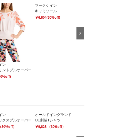
マークケイン
エリザ
キャミソール
テンセルミラノリブワンピース
￥6,804(30%off)
￥25,488(60%off)
在庫なし
Next
イン
リントプルオーバー
30%off)
イン
オールドイングランド
マークケイン
ックスプルオーバー
OE刺繍Tシャツ
異素材カットソー
（30%off）
￥9,828 （30%off）
￥11,340 （30%off）