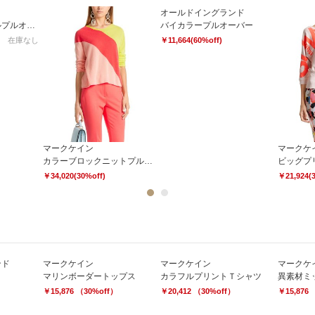
オールドイングランド
テンセルクレイドルプルオーバー
バイカラープルオーバー
在庫なし
￥11,664(60%off)
マークケイン
マークケ
カラーブロックニットプルオーバー
ビッグプ
￥34,020(30%off)
￥21,924(
1
2
ンド
マークケイン
マークケイン
マークケ
マリンボーダートップス
カラフルプリントＴシャツ
異素材ミ
￥15,876 （30%off）
￥20,412 （30%off）
￥15,876 