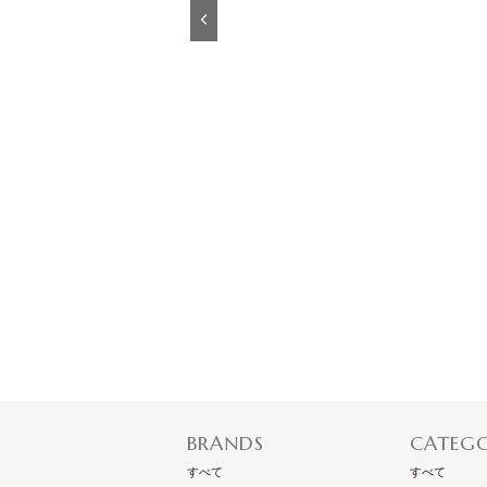
Previous
マークケイン
ビッグプリントプルオーバー
￥21,924 （30%off）
BRANDS
CATEG
すべて
すべて