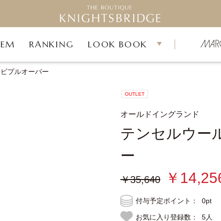
TEM
RANKING
LOOK BOOK
ンビプルオーバー
OUTLET
オールドイングランド
テンセルウー
ー
￥14,25
￥35,640
付与予定ポイント：
0pt
お気に入り登録数：
5人