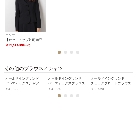
エリザ
【セットアップ対応商品】トレーニョウステッドジャケット
￥33,534(55%off)
1
2
3
4
その他のブラウス／シャツ
オールドイングランド
オールドイングランド
オールドイングランド
オ
アップ対応商品】ドビーチェックブラウス
バハマオックスシャツ
バハマオックスブラウス
チェックブロードブラウス
￥31,320
￥31,320
￥39,960
￥
1
2
3
4