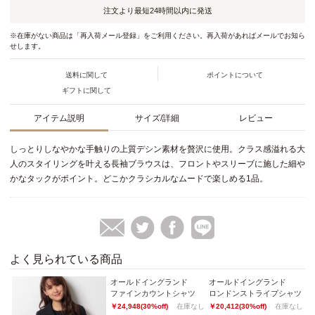
注文より最短
24時間以内
に発送
※在庫がない商品は「再入荷メール登録」をご利用ください。再入荷があればメールでお知ら
せします。
送料に関して
ポイントについて
ギフトに関して
アイテム説明
サイズ/詳細
レビュー
しっとりしなやかな手触りの上質デシン素材を贅沢に使用。クラス感溢れる大
人のスタイリングを叶える長袖ブラウスは、フロントやスリーブに施した細や
かなタックがポイント。どこかクラシカルなムードで楽しめる1品。
よく見られている商品
オールドイングランド
オールドイングランド
オ
ィロープボウタイプルオーバー
ファインカウントシャツ
ロンドンストライプシャツ
￥24,948(30%off)
在庫なし
￥20,412(30%off)
在庫なし
￥