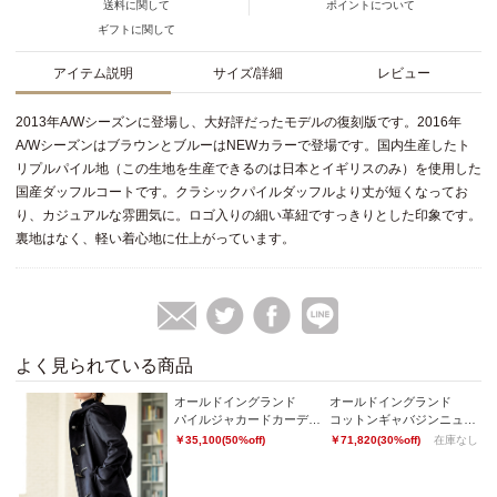
送料に関して
ポイントについて
ギフトに関して
アイテム説明
サイズ/詳細
レビュー
2013年A/Wシーズンに登場し、大好評だったモデルの復刻版です。2016年
A/WシーズンはブラウンとブルーはNEWカラーで登場です。国内生産したト
リプルパイル地（この生地を生産できるのは日本とイギリスのみ）を使用した
国産ダッフルコートです。クラシックパイルダッフルより丈が短くなってお
り、カジュアルな雰囲気に。ロゴ入りの細い革紐ですっきりとした印象です。
裏地はなく、軽い着心地に仕上がっています。
よく見られている商品
オールドイングランド
オールドイングランド
オ
ルジャカードプルオーバー
パイルジャカードカーディガン
コットンギャバジンニュートレンチコート
￥35,100(50%off)
￥71,820(30%off)
在庫なし
￥3