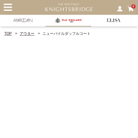
nu
0
TOP
アウター
ニューパイルダッフルコート