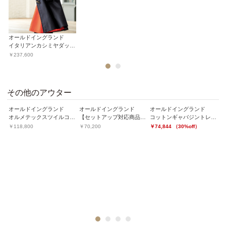
オールドイングランド
イタリアンカシミヤダッフルコート
￥237,600
1
2
その他のアウター
オールドイングランド
オールドイングランド
オールドイングランド
ティンテツィードジャケット
オルメテックスツイルコート
【セットアップ対応商品】ハイクオリティストレッチテーラードジャケット
コットンギャバジントレンチコート
￥118,800
￥70,200
￥74,844 （30%off）
オ
￥
1
2
3
4