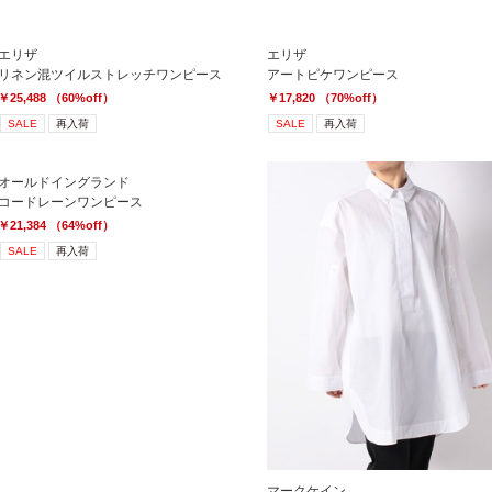
エリザ
エリザ
リネン混ツイルストレッチワンピース
アートピケワンピース
￥25,488 （60%off）
￥17,820 （70%off）
SALE
再入荷
SALE
再入荷
オールドイングランド
コードレーンワンピース
￥21,384 （64%off）
SALE
再入荷
マークケイン