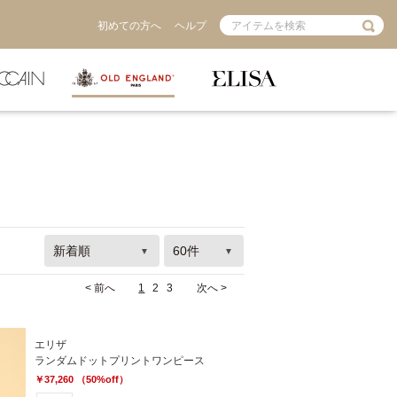
初めての方へ
ヘルプ
< 前へ
1
2
3
次へ >
エリザ
ランダムドットプリントワンピース
￥37,260 （50%off）