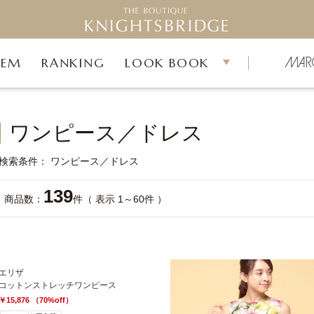
TEM
RANKING
LOOK BOOK
ワンピース／ドレス
検索条件
ワンピース／ドレス
139
商品数：
件（ 表示 1～60件 ）
エリザ
コットンストレッチワンピース
￥15,876 （70%off）