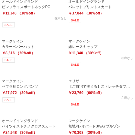
オールドイングランド
オールドイングランド
ピマフライスボートネックPO
パレットプリントスカート
￥11,340 （30%off）
￥37,044 （30%off）
在庫なし
SALE
SALE
マークケイン
マークケイン
カラーペパーハット
総レースキャップ
￥8,316 （30%off）
￥11,340 （30%off）
在庫なし
SALE
SALE
マークケイン
エリザ
ゼブラ柄ロングパンツ
【ご自宅で洗える】ストレッチダブルクロスワンピース
￥27,972 （30%off）
￥23,760 （60%off）
在庫なし
SALE
SALE
オールドイングランド
マークケイン
ハイツイストチノクロススカート
無地×レオパード3WAYブルゾン
￥24,948 （30%off）
￥70,308 （30%off）