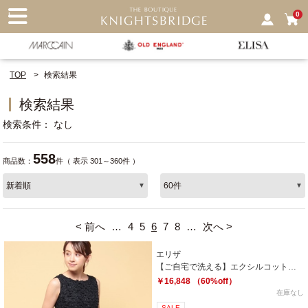
nu
0
TOP
検索結果
検索結果
検索条件
なし
558
商品数：
件（ 表示 301～360件 ）
< 前へ
…
4
5
6
7
8
…
次へ >
エリザ
【ご自宅で洗える】エクシルコットンカーディガン
￥16,848 （60%off）
在庫なし
SALE