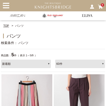
nu
0
TOP
パンツ
パンツ
検索条件
パンツ
5
商品数：
件（ 表示 1～5件 ）