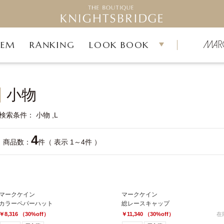
TEM
RANKING
LOOK BOOK
小物
検索条件
小物
L
4
商品数：
件（ 表示 1～4件 ）
マークケイン
マークケイン
カラーペパーハット
総レースキャップ
￥8,316 （30%off）
￥11,340 （30%off）
在