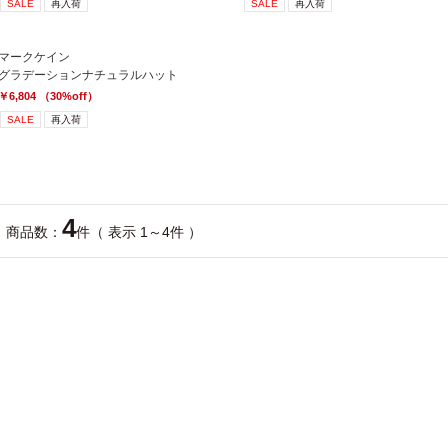
SALE
再入荷
SALE
再入荷
マークケイン
グラデーションナチュラルハット
￥6,804 （30%off）
SALE
再入荷
4
商品数：
件（ 表示 1～4件 ）