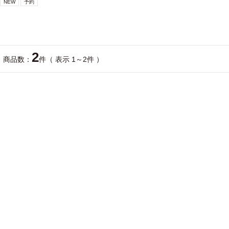
NEW
予約
2
商品数：
件（ 表示 1～2件 ）