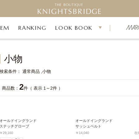
TEM
RANKING
LOOK BOOK
小物
検索条件
通常商品
小物
2
商品数：
件（ 表示 1～2件 ）
オールドイングランド
オールドイングランド
ステッチグローブ
サッシュベルト
￥29,160
￥14,040
在