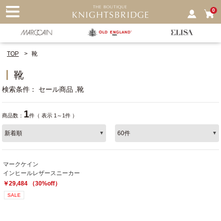
nu
0
TOP
靴
靴
検索条件
セール商品
靴
1
商品数：
件（ 表示 1～1件 ）
マークケイン
インヒールレザースニーカー
￥29,484 （30%off）
SALE