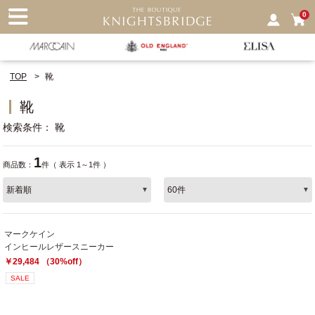
nu
0
TOP
靴
靴
検索条件
靴
1
商品数：
件（ 表示 1～1件 ）
マークケイン
インヒールレザースニーカー
￥29,484 （30%off）
SALE