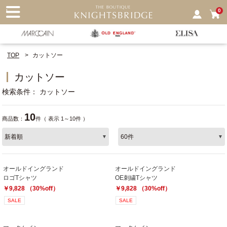
nu
0
TOP
カットソー
カットソー
検索条件
カットソー
10
商品数：
件（ 表示 1～10件 ）
オールドイングランド
オールドイングランド
ロゴTシャツ
OE刺繍Tシャツ
￥9,828 （30%off）
￥9,828 （30%off）
SALE
SALE