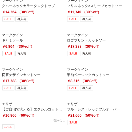
マークケイン
マークケイン
クルーネックカラータンクトップ
フリルネック×スリーブカットソー
￥14,364 （30%off）
￥11,340 （30%off）
SALE
再入荷
SALE
再入荷
マークケイン
マークケイン
キャミソール
ロゴプリントカットソー
￥6,804 （30%off）
￥17,388 （30%off）
SALE
再入荷
SALE
再入荷
マークケイン
マークケイン
切替デザインカットソー
半袖ベーシックカットソー
￥17,388 （30%off）
￥8,316 （30%off）
SALE
再入荷
SALE
再入荷
エリザ
エリザ
【ご自宅で洗える】エクシルコットントップス
フルーレストレッチプルオーバー
￥10,800 （60%off）
￥21,060 （50%off）
在庫なし
SALE
SALE