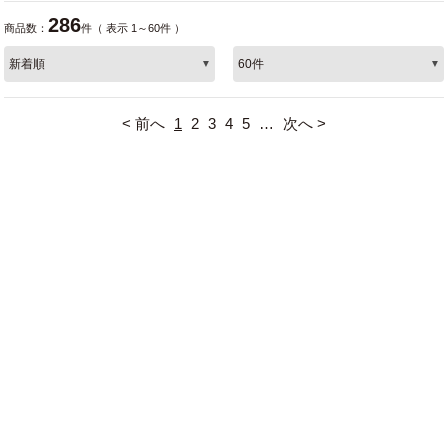
286
商品数：
件（ 表示 1～60件 ）
< 前へ
1
2
3
4
5
…
次へ >