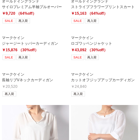
オールドイングランド
オールドイングランド
サイロプレミアム半袖プルオーバー
ストライプフラワープリントスカート
￥9,720 （64%off）
￥15,163 （64%off）
SALE
再入荷
SALE
再入荷
マークケイン
マークケイン
ジャージートッパーカーディガン
ロゴワッペンジャケット
￥15,876 （30%off）
￥43,092 （30%off）
SALE
再入荷
SALE
再入荷
マークケイン
マークケイン
長袖リブVネックカーディガン
カットオフジップアップカーディガン
￥20,520
￥24,840
再入荷
再入荷