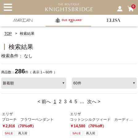
nu
0
TOP
検索結果
検索結果
検索条件
なし
286
商品数：
件（ 表示 1～60件 ）
< 前へ
1
2
3
4
5
…
次へ >
エリザ
エリザ
ブローチ フラワーペンダント
コットンシルクツィード カーディガン
￥2,916 （70%off）
￥14,580 （70%off）
SALE
再入荷
SALE
再入荷