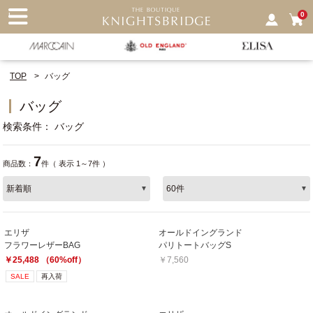
nu
0
TOP
バッグ
バッグ
検索条件
バッグ
7
商品数：
件（ 表示 1～7件 ）
エリザ
オールドイングランド
フラワーレザーBAG
パリトートバッグS
￥25,488 （60%off）
￥7,560
SALE
再入荷