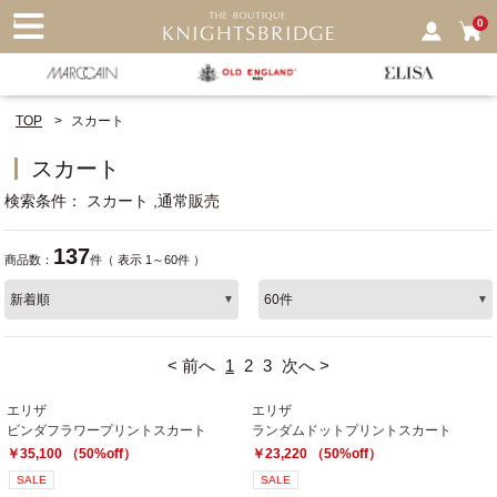
nu
0
TOP
スカート
スカート
検索条件
スカート
通常販売
137
商品数：
件（ 表示 1～60件 ）
< 前へ
1
2
3
次へ >
エリザ
エリザ
ビンダフラワープリントスカート
ランダムドットプリントスカート
￥35,100 （50%off）
￥23,220 （50%off）
SALE
SALE